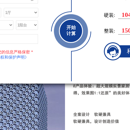
94
硬装:
开始
13
整装:
计算
您的信息严格保密 *
授权和保护声明》