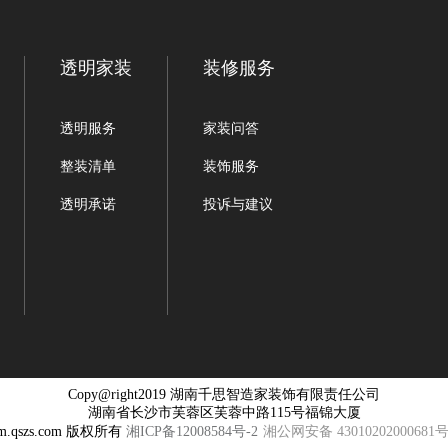
透明家装
装修服务
透明服务
家装问答
整装清单
装饰服务
透明承诺
投诉与建议
Copy@right2019 湖南千思智造家装饰有限责任公司
湖南省长沙市芙蓉区芙蓉中路115号福锦大厦
qszs.com 版权所有
湘ICP备12008584号-2
湘公网安备 43010202000681