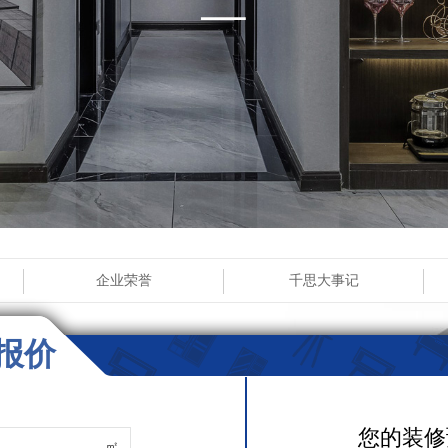
企业荣誉
千思大事记
报价
您的装修
㎡