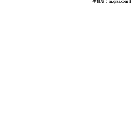
手机版：m.qszs.co