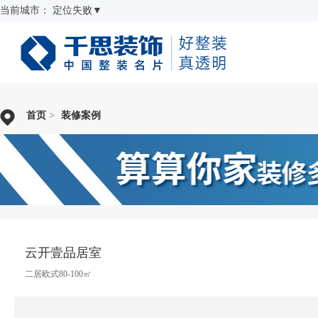
当前城市：
定位失败
▼
首页
>
装修案例
云开壹品居室
二居欧式80-100㎡