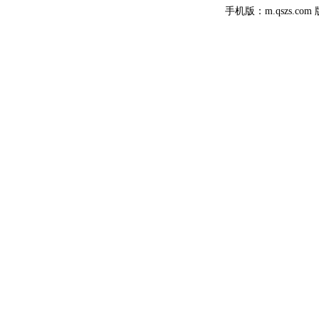
手机版：m.qszs.co