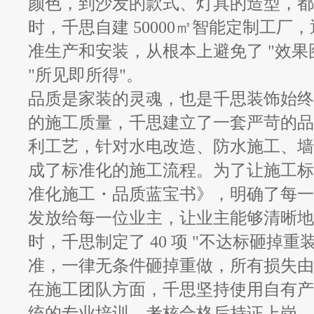
颜色，到沙发的款式、灯具的造型，都
时，千思自建 50000㎡智能定制工
准生产和安装，从根本上避免了 "效果
"所见即所得"。
品质是家装的灵魂，也是千思装饰始终
的施工质量，千思建立了一套严苛的品
利工艺，针对水电改造、防水施工、墙
成了标准化的施工流程。为了让施工标
准化施工・品质蓝宝书》，明确了每一
发放给每一位业主，让业主能够清晰地
时，千思制定了 40 项 "不达标砸掉
准，一律无条件砸掉重做，所有损失由
在施工团队方面，千思坚持使用自有产
统的专业培训，考核合格后持证上岗，