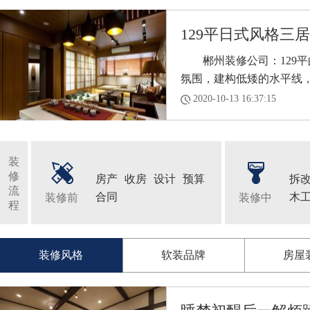
129平日式风格三居
郴州装修公司：129平
氛围，建构低矮的水平线，通
2020-10-13 16:37:15
装
修
房产
收房
设计
预算
拆
流
合同
木
装修前
装修中
程
装修风格
软装品牌
房屋